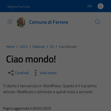
Vai ai contenuti
Vai al footer
ITA
Regione Piemonte
Lingua attiva:
Comune di Ferrere
Home
/
2023
/
Febbraio
/
20
/
Ciao Mondo!
Ciao mondo!
Condividi
Vedi azioni
Ti diamo il benvenuto in WordPress. Questo è il tuo primo
articolo. Modificalo o eliminalo e quindi inizia a scrivere!
Pagina aggiornata il 20/02/2023