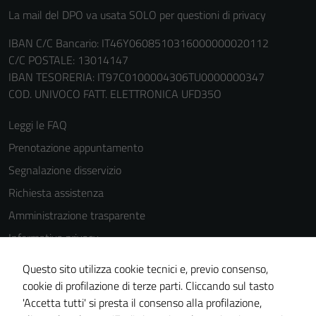
La mail del DPO va usata SOLO per questioni di privacy
IBAN C/C Bancario: IT46Y0608510316000000020112
C/C POSTALE: 13014147
IBAN TESORERIA: IT97C0100004306TU0000000347
COD. UNIVOCO FATT. ELETTRONICA UFD35O
Leggi le FAQ
Prenotazione appuntamento
Segnalazione disservizio
Richiesta assistenza
Amministrazione trasparente
Informativa privacy
Cookie Policy
Questo sito utilizza cookie tecnici e, previo consenso,
Note legali
cookie di profilazione di terze parti. Cliccando sul tasto
'Accetta tutti' si presta il consenso alla profilazione,
Dichiarazione di accessibilità