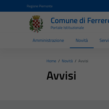
Vai ai contenuti
Vai al footer
Regione Piemonte
Comune di Ferrer
Portale Istituzionale
Amministrazione
Novità
Servi
Home
/
Novità
/
Avvisi
Avvisi