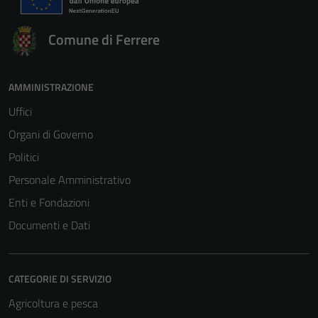
Tecnici
Questi cookie
Comune di Ferrere
sono necessari
per il
funzionamento
AMMINISTRAZIONE
del sito e non
Uffici
possono
Organi di Governo
essere
disabilitati.
Politici
Questi cookie
Personale Amministrativo
non raccolgono
Enti e Fondazioni
informazioni
personali.
Documenti e Dati
CATEGORIE DI SERVIZIO
Agricoltura e pesca