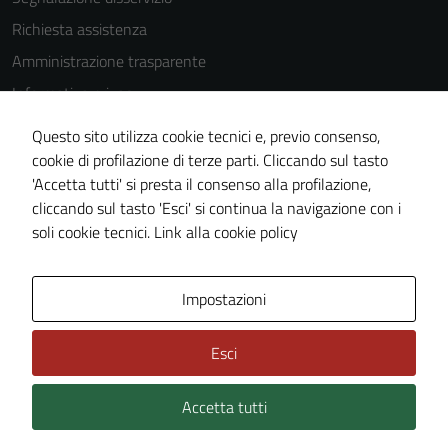
Richiesta assistenza
Amministrazione trasparente
Informativa privacy
Cookie Policy
Questo sito utilizza cookie tecnici e, previo consenso,
Note legali
cookie di profilazione di terze parti. Cliccando sul tasto
'Accetta tutti' si presta il consenso alla profilazione,
Dichiarazione di accessibilità
cliccando sul tasto 'Esci' si continua la navigazione con i
Piano di miglioramento del sito
soli cookie tecnici.
Link alla cookie policy
Area Privata
Impostazioni
Esci
Accetta tutti
Credits: ©
Technical Design s.r.l.