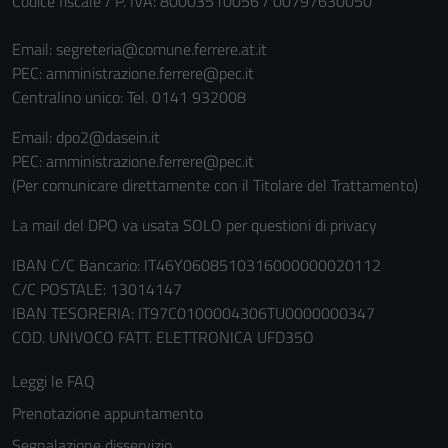
Codice fiscale / P. IVA: 80003510056 / 00797630050
Email:
segreteria@comune.ferrere.at.it
PEC:
amministrazione.ferrere@pec.it
Centralino unico: Tel. 0141 932008
Email: dpo2@dasein.it
PEC: amministrazione.ferrere@pec.it
(Per comunicare direttamente con il Titolare del Trattamento)
La mail del DPO va usata SOLO per questioni di privacy
IBAN C/C Bancario: IT46Y0608510316000000020112
C/C POSTALE: 13014147
IBAN TESORERIA: IT97C0100004306TU0000000347
COD. UNIVOCO FATT. ELETTRONICA UFD35O
Leggi le FAQ
Prenotazione appuntamento
Segnalazione disservizio