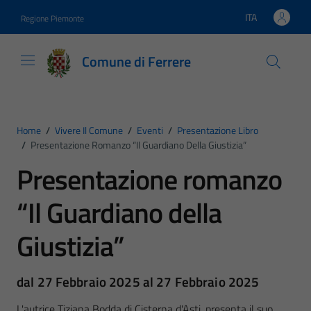
Vai ai contenuti
Vai al footer
ITA
Regione Piemonte
Lingua attiva:
Comune di Ferrere
Home
/
Vivere Il Comune
/
Eventi
/
Presentazione Libro
/
Presentazione Romanzo “Il Guardiano Della Giustizia”
Presentazione romanzo
“Il Guardiano della
Giustizia”
dal 27 Febbraio 2025 al 27 Febbraio 2025
L'autrice Tiziana Bodda di Cisterna d'Asti, presenta il suo