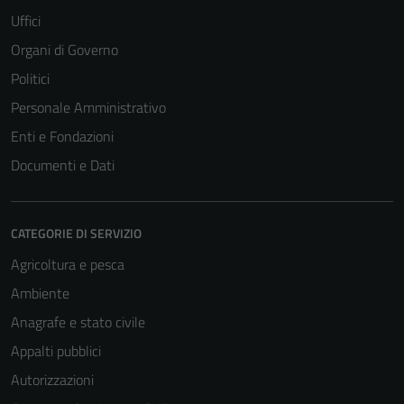
Uffici
Organi di Governo
Politici
Personale Amministrativo
Enti e Fondazioni
Tecnici
Documenti e Dati
Questi cookie
sono necessari
per il
CATEGORIE DI SERVIZIO
funzionamento
Agricoltura e pesca
del sito e non
Ambiente
possono
essere
Anagrafe e stato civile
disabilitati.
Appalti pubblici
Questi cookie
Autorizzazioni
non raccolgono
informazioni