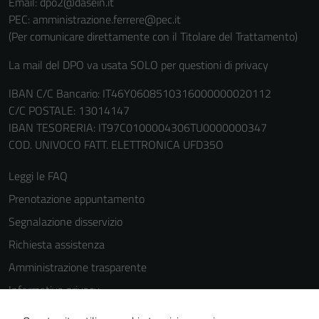
Email: dpo2@dasein.it
PEC: amministrazione.ferrere@pec.it
(Per comunicare direttamente con il Titolare del Trattamento)
La mail del DPO va usata SOLO per questioni di privacy
IBAN C/C Bancario: IT46Y0608510316000000020112
C/C POSTALE: 13014147
IBAN TESORERIA: IT97C0100004306TU0000000347
COD. UNIVOCO FATT. ELETTRONICA UFD35O
Leggi le FAQ
Prenotazione appuntamento
Segnalazione disservizio
Richiesta assistenza
Amministrazione trasparente
Informativa privacy
Cookie Policy