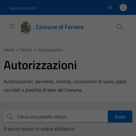
Vai ai contenuti
Vai al footer
ITA
Regione Piemonte
Lingua attiva:
Comune di Ferrere
Home
/
Servizi
/
Autorizzazioni
Autorizzazioni
Autorizzazioni, permessi, licenze, concessioni di suolo, passi
carrabili e prestito di beni del Comune.
Esplora tutti i servizi
Cerca una parola chiave
Invio
1
servizi trovati in ordine alfabetico