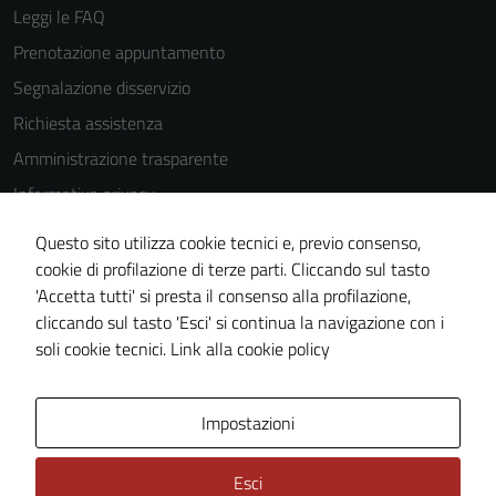
Leggi le FAQ
Prenotazione appuntamento
Segnalazione disservizio
Richiesta assistenza
Amministrazione trasparente
Informativa privacy
Cookie Policy
Questo sito utilizza cookie tecnici e, previo consenso,
Note legali
cookie di profilazione di terze parti. Cliccando sul tasto
'Accetta tutti' si presta il consenso alla profilazione,
Dichiarazione di accessibilità
Tecnici
cliccando sul tasto 'Esci' si continua la navigazione con i
Piano di miglioramento del sito
soli cookie tecnici.
Link alla cookie policy
Questi cookie
sono necessari
per il
Area Privata
Impostazioni
funzionamento
del sito e non
possono
Esci