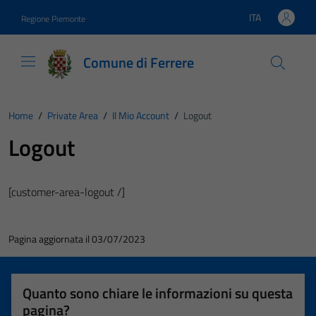
Vai ai contenuti
Vai al footer
ITA
Regione Piemonte
Lingua attiva:
Comune di Ferrere
Home
/
Private Area
/
Il Mio Account
/
Logout
Logout
[customer-area-logout /]
Pagina aggiornata il 03/07/2023
Quanto sono chiare le informazioni su questa
pagina?