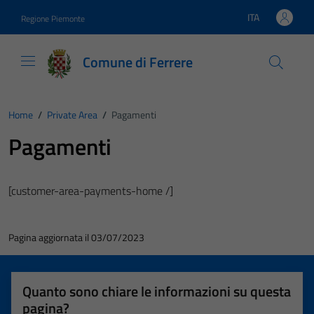
Vai ai contenuti
Vai al footer
ITA
Regione Piemonte
Lingua attiva:
Comune di Ferrere
Home
/
Private Area
/
Pagamenti
Pagamenti
[customer-area-payments-home /]
Pagina aggiornata il 03/07/2023
Quanto sono chiare le informazioni su questa
pagina?