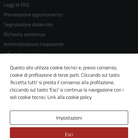
Leggi le FAQ
Prenotazione appuntamento
Segnalazione disservizio
Richiesta assistenza
Amministrazione trasparente
Informativa privacy
Cookie Policy
Questo sito utilizza cookie tecnici e, previo consenso,
Note legali
cookie di profilazione di terze parti. Cliccando sul tasto
'Accetta tutti' si presta il consenso alla profilazione,
Dichiarazione di accessibilità
Tecnici
cliccando sul tasto 'Esci' si continua la navigazione con i
Piano di miglioramento del sito
soli cookie tecnici.
Link alla cookie policy
Questi cookie
sono necessari
per il
Area Privata
Impostazioni
funzionamento
del sito e non
possono
Esci