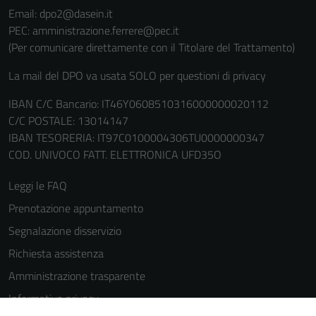
Email: dpo2@dasein.it
PEC: amministrazione.ferrere@pec.it
(Per comunicare direttamente con il Titolare del Trattamento)
La mail del DPO va usata SOLO per questioni di privacy
IBAN C/C Bancario: IT46Y0608510316000000020112
C/C POSTALE: 13014147
IBAN TESORERIA: IT97C0100004306TU0000000347
COD. UNIVOCO FATT. ELETTRONICA UFD35O
Leggi le FAQ
Prenotazione appuntamento
Segnalazione disservizio
Richiesta assistenza
Amministrazione trasparente
Informativa privacy