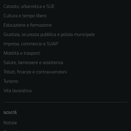
sono necessari
Catasto, urbanistica e SUE
per il
Cultura e tempo libero
funzionamento
Educazione e formazione
del sito e non
possono
Giustizia, sicurezza pubblica e polizia municipale
essere
Imprese, commercio e SUAP
disabilitati.
Mobilità e trasporti
Questi cookie
non raccolgono
Salute, benessere e assistenza
informazioni
Tributi, finanze e contravvenzioni
personali.
Turismo
Vita lavorativa
NOVITÀ
Notizie