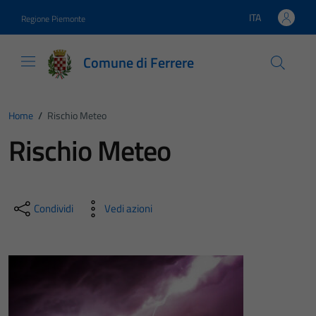
Vai ai contenuti
Vai al footer
ITA
Regione Piemonte
Lingua attiva:
Comune di Ferrere
Home
/
Rischio Meteo
Rischio Meteo
Condividi
Vedi azioni