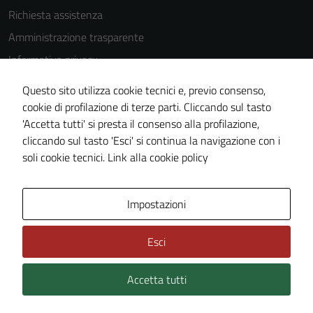
Questi cookie
Richiesta assistenza
non raccolgono
Amministrazione trasparente
informazioni
Informativa privacy
personali.
Cookie Policy
Questo sito utilizza cookie tecnici e, previo consenso,
Note legali
cookie di profilazione di terze parti. Cliccando sul tasto
'Accetta tutti' si presta il consenso alla profilazione,
Dichiarazione di accessibilità
cliccando sul tasto 'Esci' si continua la navigazione con i
Piano di miglioramento del sito
soli cookie tecnici.
Link alla cookie policy
Area Privata
Impostazioni
Esci
Accetta tutti
Credits: ©
Technical Design s.r.l.