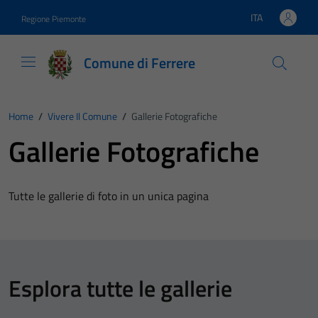
Vai ai contenuti
Vai al footer
ITA
Regione Piemonte
Lingua attiva:
Comune di Ferrere
Home
/
Vivere Il Comune
/
Gallerie Fotografiche
Gallerie Fotografiche
Tutte le gallerie di foto in un unica pagina
Esplora tutte le gallerie