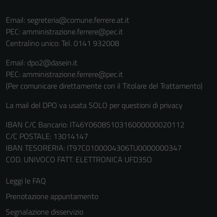
Email:
segreteria@comune.ferrere.at.it
PEC:
amministrazione.ferrere@pec.it
Centralino unico: Tel. 0141 932008
Email: dpo2@dasein.it
PEC: amministrazione.ferrere@pec.it
(Per comunicare direttamente con il Titolare del Trattamento)
La mail del DPO va usata SOLO per questioni di privacy
Tecnici
IBAN C/C Bancario: IT46Y0608510316000000020112
Questi cookie
C/C POSTALE: 13014147
sono necessari
IBAN TESORERIA: IT97C0100004306TU0000000347
per il
COD. UNIVOCO FATT. ELETTRONICA UFD35O
funzionamento
del sito e non
Leggi le FAQ
possono
Prenotazione appuntamento
essere
Segnalazione disservizio
disabilitati.