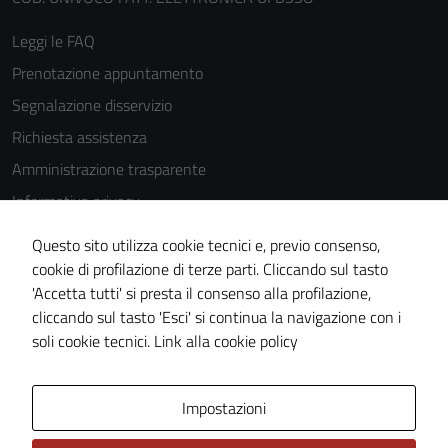
Leggi le FAQ
Prenotazione appuntamento
Segnalazione disservizio
Richiesta assistenza
Amministrazione trasparente
Informativa privacy
Cookie Policy
Questo sito utilizza cookie tecnici e, previo consenso,
Note legali
cookie di profilazione di terze parti. Cliccando sul tasto
'Accetta tutti' si presta il consenso alla profilazione,
Dichiarazione di accessibilità
cliccando sul tasto 'Esci' si continua la navigazione con i
Piano di miglioramento del sito
soli cookie tecnici.
Link alla cookie policy
Area Privata
Impostazioni