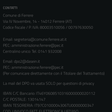
CONTATTI
Comune di Ferrere
Tecnici
Via IV Novembre, 14 - 14012 Ferrere (AT)
Questi cookie
Codice fiscale / P. IVA: 80003510056 / 00797630050
sono necessari
per il
Email:
segreteria@comune.ferrere.at.it
funzionamento
PEC:
amministrazione.ferrere@pec.it
del sito e non
Centralino unico: Tel. 0141 932008
possono
Email: dpo2@dasein.it
essere
PEC: amministrazione.ferrere@pec.it
disabilitati.
(Per comunicare direttamente con il Titolare del Trattamento)
Questi cookie
non raccolgono
La mail del DPO va usata SOLO per questioni di privacy
informazioni
personali.
IBAN C/C Bancario: IT46Y0608510316000000020112
C/C POSTALE: 13014147
IBAN TESORERIA: IT97C0100004306TU0000000347
COD. UNIVOCO FATT. ELETTRONICA UFD35O