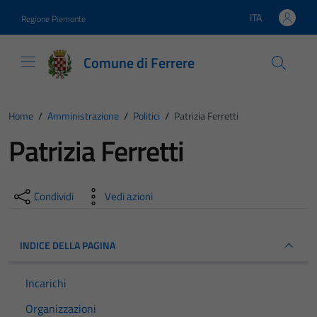
Vai ai contenuti
Vai al footer
ITA
Regione Piemonte
Lingua attiva:
Comune di Ferrere
Home
/
Amministrazione
/
Politici
/
Patrizia Ferretti
Patrizia Ferretti
Condividi
Vedi azioni
INDICE DELLA PAGINA
Incarichi
Organizzazioni