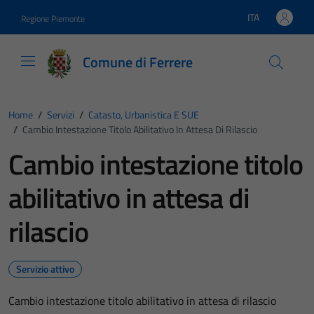
Vai ai contenuti
Vai al footer
ITA
Regione Piemonte
Lingua attiva:
Comune di Ferrere
Home
/
Servizi
/
Catasto, Urbanistica E SUE
/
Cambio Intestazione Titolo Abilitativo In Attesa Di Rilascio
Cambio intestazione titolo
abilitativo in attesa di
rilascio
Servizio attivo
Cambio intestazione titolo abilitativo in attesa di rilascio