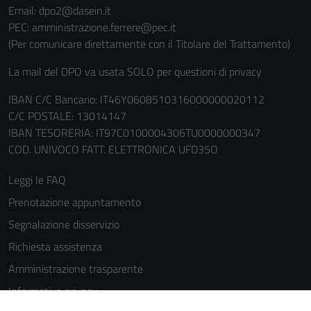
Email: dpo2@dasein.it
PEC: amministrazione.ferrere@pec.it
(Per comunicare direttamente con il Titolare del Trattamento)
La mail del DPO va usata SOLO per questioni di privacy
IBAN C/C Bancario: IT46Y0608510316000000020112
C/C POSTALE: 13014147
IBAN TESORERIA: IT97C0100004306TU0000000347
COD. UNIVOCO FATT. ELETTRONICA UFD35O
Leggi le FAQ
Prenotazione appuntamento
Segnalazione disservizio
Richiesta assistenza
Amministrazione trasparente
Informativa privacy