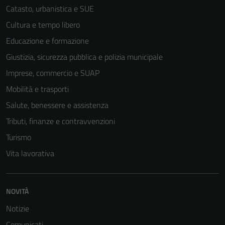
sono necessari
Catasto, urbanistica e SUE
per il
Cultura e tempo libero
funzionamento
Educazione e formazione
del sito e non
possono
Giustizia, sicurezza pubblica e polizia municipale
essere
Imprese, commercio e SUAP
disabilitati.
Mobilità e trasporti
Questi cookie
non raccolgono
Salute, benessere e assistenza
informazioni
Tributi, finanze e contravvenzioni
personali.
Turismo
Vita lavorativa
NOVITÀ
Notizie
Comunicati