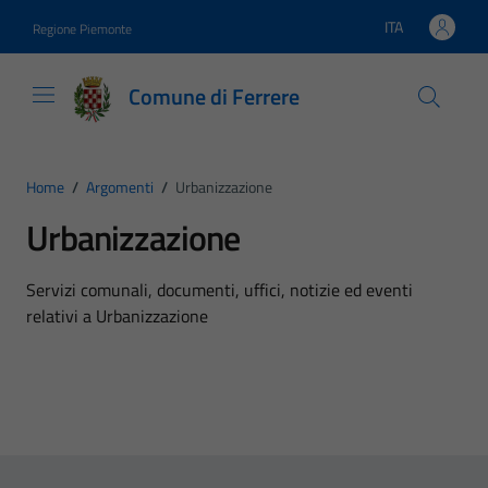
Vai ai contenuti
Vai al footer
ITA
Regione Piemonte
Lingua attiva:
Comune di Ferrere
Home
/
Argomenti
/
Urbanizzazione
Urbanizzazione
Dettagli dell'argomento
Servizi comunali, documenti, uffici, notizie ed eventi
relativi a Urbanizzazione