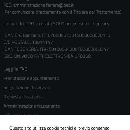
PEC: amministrazione.ferrere@pec.it
(Per comunicare direttamente con il Titolare del Trattamento)
La mail del DPO va usata SOLO per questioni di privacy
IBAN C/C Bancario: IT46Y0608510316000000020112
C/C POSTALE: 13014147
IBAN TESORERIA: IT97C0100004306TU0000000347
COD. UNIVOCO FATT. ELETTRONICA UFD35O
Leggi le FAQ
Prenotazione appuntamento
Segnalazione disservizio
Richiesta assistenza
Amministrazione trasparente
Informativa privacy
Cookie Policy
Questo sito utilizza cookie tecnici e, previo consenso,