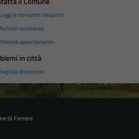
tatta il Comune
Leggi le domande frequenti
Richiedi assistenza
Prenota appuntamento
blemi in città
Segnala disservizio
e di Ferrere