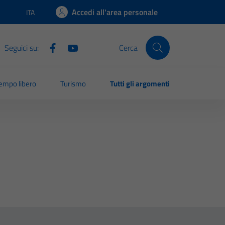
Accedi all'area personale
ITA
Lingua attiva:
Seguici su:
Cerca
empo libero
Turismo
Tutti gli argomenti