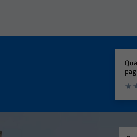
Qua
pag
Valut
Va