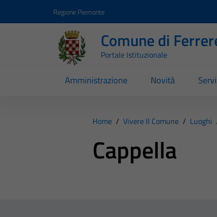
Vai ai contenuti
Vai al footer
Regione Piemonte
Comune di Ferrer
Portale Istituzionale
Amministrazione
Novità
Servi
Home
/
Vivere Il Comune
/
Luoghi
Cappella