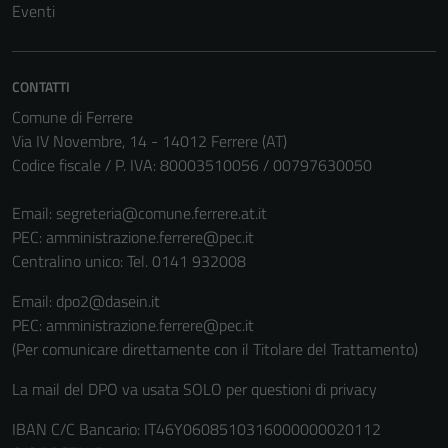
del sito e non
Eventi
possono
essere
disabilitati.
CONTATTI
Questi cookie
Comune di Ferrere
non raccolgono
Via IV Novembre, 14 - 14012 Ferrere (AT)
informazioni
Codice fiscale / P. IVA: 80003510056 / 00797630050
personali.
Email:
segreteria@comune.ferrere.at.it
PEC:
amministrazione.ferrere@pec.it
Centralino unico: Tel. 0141 932008
Email: dpo2@dasein.it
PEC: amministrazione.ferrere@pec.it
(Per comunicare direttamente con il Titolare del Trattamento)
La mail del DPO va usata SOLO per questioni di privacy
IBAN C/C Bancario: IT46Y0608510316000000020112