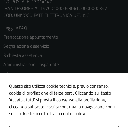
C/C POSTALE: 13014147
IBAN TESORERIA: IT97C0100004306TU0000000347
COD. UNIVOCO FATT. ELETTRONICA UFD35O
Leggi le FAQ
Prenotazione appuntamento
Segnalazione disservizio
Richiesta assistenza
Amministrazione trasparente
Informativa privacy
Cookie Policy
Questo sito utilizza cookie tecnici e, previo consenso,
Note legali
cookie di profilazione di terze parti. Cliccando sul tasto
'Accetta tutti' si presta il consenso alla profilazione,
Dichiarazione di accessibilità
cliccando sul tasto 'Esci' si continua la navigazione con i
Piano di miglioramento del sito
soli cookie tecnici.
Link alla cookie policy