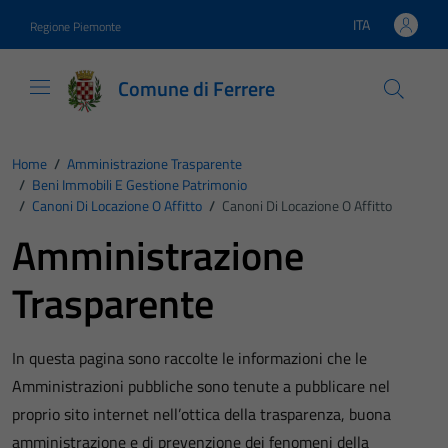
Vai ai contenuti
Vai al footer
ITA
Regione Piemonte
Lingua attiva:
Comune di Ferrere
Home
/
Amministrazione Trasparente
/
Beni Immobili E Gestione Patrimonio
/
Canoni Di Locazione O Affitto
/
Canoni Di Locazione O Affitto
Amministrazione
Trasparente
In questa pagina sono raccolte le informazioni che le
Amministrazioni pubbliche sono tenute a pubblicare nel
proprio sito internet nell’ottica della trasparenza, buona
amministrazione e di prevenzione dei fenomeni della