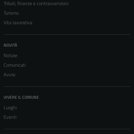
Tributi, finanze e contravvenzioni
Turismo
Vita lavorativa
NOVITÀ
Notizie
Comunicati
Avvisi
Tecnici
Questi cookie
VIVERE IL COMUNE
sono necessari
Luoghi
per il
Eventi
funzionamento
del sito e non
possono