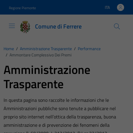
Vai ai contenuti
Vai al footer
ITA
Regione Piemonte
Lingua attiva:
Comune di Ferrere
Home
/
Amministrazione Trasparente
/
Performance
/
Ammontare Complessivo Dei Premi
Amministrazione
Trasparente
In questa pagina sono raccolte le informazioni che le
Amministrazioni pubbliche sono tenute a pubblicare nel
proprio sito internet nell’ottica della trasparenza, buona
amministrazione e di prevenzione dei fenomeni della