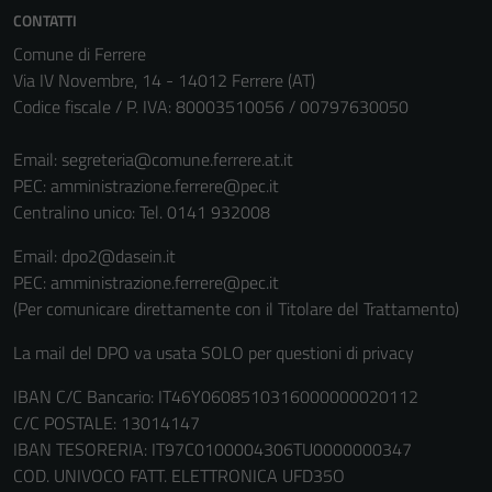
essere
CONTATTI
disabilitati.
Comune di Ferrere
Questi cookie
Via IV Novembre, 14 - 14012 Ferrere (AT)
non raccolgono
Codice fiscale / P. IVA: 80003510056 / 00797630050
informazioni
personali.
Email:
segreteria@comune.ferrere.at.it
PEC:
amministrazione.ferrere@pec.it
Centralino unico: Tel. 0141 932008
Email: dpo2@dasein.it
PEC: amministrazione.ferrere@pec.it
(Per comunicare direttamente con il Titolare del Trattamento)
La mail del DPO va usata SOLO per questioni di privacy
IBAN C/C Bancario: IT46Y0608510316000000020112
C/C POSTALE: 13014147
IBAN TESORERIA: IT97C0100004306TU0000000347
COD. UNIVOCO FATT. ELETTRONICA UFD35O