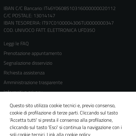
IBAN C/C Bancario: IT46Y0608510316000000020112
C/C POSTALE: 13014147
IBAN TESORERIA: IT97C0100004306TU0000000347
COD. UNIVOCO FATT. ELETTRONICA UFD35O
Leggi le FAQ
Prenotazione appuntamento
Segnalazione disservizio
Richiesta assistenza
Amministrazione trasparente
Informativa privacy
Cookie Policy
Questo sito utilizza cookie tecnici e, previo consenso,
Note legali
cookie di profilazione di terze parti. Cliccando sul tasto
'Accetta tutti' si presta il consenso alla profilazione,
Dichiarazione di accessibilità
cliccando sul tasto 'Esci' si continua la navigazione con i
Piano di miglioramento del sito
soli cookie tecnici.
Link alla cookie policy