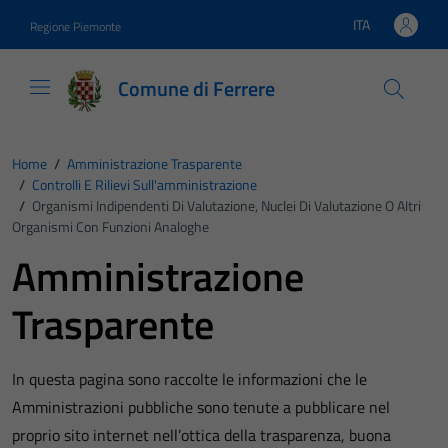
Vai ai contenuti
Vai al footer
ITA
Regione Piemonte
Lingua attiva:
Comune di Ferrere
Home
/
Amministrazione Trasparente
/
Controlli E Rilievi Sull'amministrazione
/
Organismi Indipendenti Di Valutazione, Nuclei Di Valutazione O Altri
Organismi Con Funzioni Analoghe
Amministrazione
Trasparente
In questa pagina sono raccolte le informazioni che le
Amministrazioni pubbliche sono tenute a pubblicare nel
proprio sito internet nell’ottica della trasparenza, buona