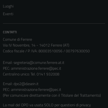
funzionamento
Luoghi
del sito e non
possono
Eventi
essere
disabilitati.
Questi cookie
CONTATTI
non raccolgono
Comune di Ferrere
informazioni
Via IV Novembre, 14 - 14012 Ferrere (AT)
personali.
Codice fiscale / P. IVA: 80003510056 / 00797630050
Email:
segreteria@comune.ferrere.at.it
PEC:
amministrazione.ferrere@pec.it
Centralino unico: Tel. 0141 932008
Email: dpo2@dasein.it
PEC: amministrazione.ferrere@pec.it
(Per comunicare direttamente con il Titolare del Trattamento)
La mail del DPO va usata SOLO per questioni di privacy