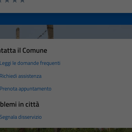
a 1 stelle su 5
luta 2 stelle su 5
Valuta 3 stelle su 5
Valuta 4 stelle su 5
Valuta 5 stelle su 5
tatta il Comune
Leggi le domande frequenti
Richiedi assistenza
Prenota appuntamento
blemi in città
Segnala disservizio