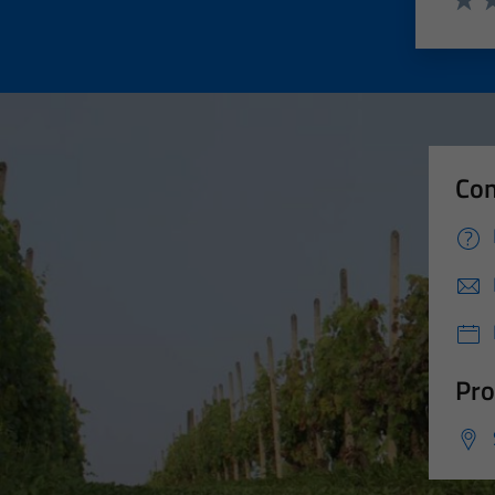
Valut
Va
Con
Pro