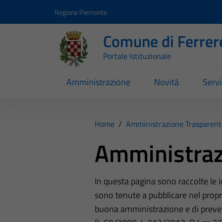
Vai ai contenuti
Vai al footer
Regione Piemonte
Comune di Ferrer
Portale Istituzionale
Amministrazione
Novità
Servi
Home
/
Amministrazione Trasparent
Amministraz
In questa pagina sono raccolte le
sono tenute a pubblicare nel propri
buona amministrazione e di preve