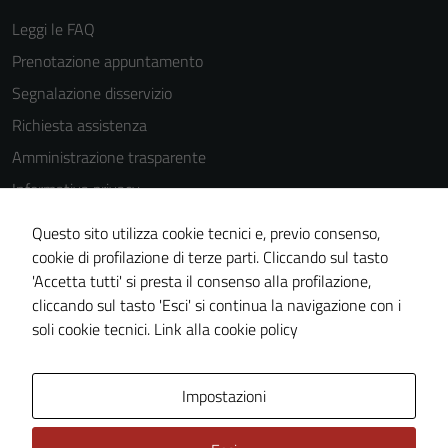
Leggi le FAQ
Prenotazione appuntamento
Segnalazione disservizio
Richiesta assistenza
Amministrazione trasparente
Informativa privacy
Cookie Policy
Questo sito utilizza cookie tecnici e, previo consenso,
Note legali
cookie di profilazione di terze parti. Cliccando sul tasto
'Accetta tutti' si presta il consenso alla profilazione,
Dichiarazione di accessibilità
cliccando sul tasto 'Esci' si continua la navigazione con i
Piano di miglioramento del sito
soli cookie tecnici.
Link alla cookie policy
Area Privata
Impostazioni