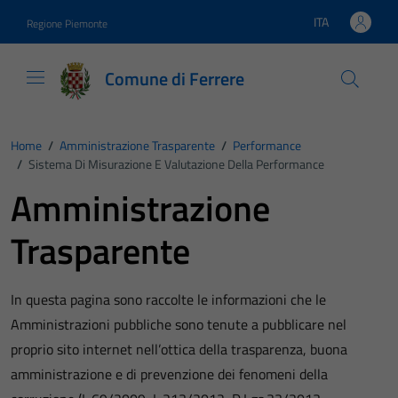
Vai ai contenuti
Vai al footer
ITA
Regione Piemonte
Lingua attiva:
Comune di Ferrere
Home
/
Amministrazione Trasparente
/
Performance
/
Sistema Di Misurazione E Valutazione Della Performance
Amministrazione
Trasparente
In questa pagina sono raccolte le informazioni che le
Amministrazioni pubbliche sono tenute a pubblicare nel
proprio sito internet nell’ottica della trasparenza, buona
amministrazione e di prevenzione dei fenomeni della