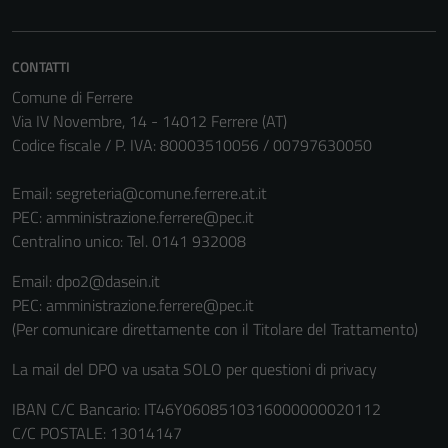
possono
essere
disabilitati.
CONTATTI
Questi cookie
Comune di Ferrere
non raccolgono
Via IV Novembre, 14 - 14012 Ferrere (AT)
informazioni
Codice fiscale / P. IVA: 80003510056 / 00797630050
personali.
Email:
segreteria@comune.ferrere.at.it
PEC:
amministrazione.ferrere@pec.it
Centralino unico: Tel. 0141 932008
Email: dpo2@dasein.it
PEC: amministrazione.ferrere@pec.it
(Per comunicare direttamente con il Titolare del Trattamento)
La mail del DPO va usata SOLO per questioni di privacy
IBAN C/C Bancario: IT46Y0608510316000000020112
C/C POSTALE: 13014147