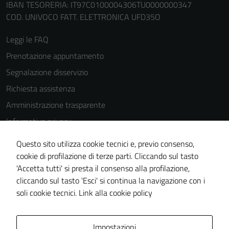
IBAN TESORERIA: IT97C0100004306TU0000000347
COD. UNIVOCO FATT. ELETTRONICA UFD35O
Leggi le FAQ
Prenotazione appuntamento
Segnalazione disservizio
Richiesta assistenza
Amministrazione trasparente
Informativa privacy
Cookie Policy
Questo sito utilizza cookie tecnici e, previo consenso,
Note legali
cookie di profilazione di terze parti. Cliccando sul tasto
'Accetta tutti' si presta il consenso alla profilazione,
Dichiarazione di accessibilità
cliccando sul tasto 'Esci' si continua la navigazione con i
Piano di miglioramento del sito
soli cookie tecnici.
Link alla cookie policy
Area Privata
Impostazioni