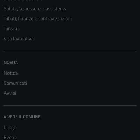
Salute, benessere e assistenza
Tributi, finanze e contravvenzioni
Turismo
Vita lavorativa
NOVITÀ
Notizie
Comunicati
Avvisi
Tecnici
Questi cookie
sono necessari
VIVERE IL COMUNE
per il
Luoghi
funzionamento
Eventi
del sito e non