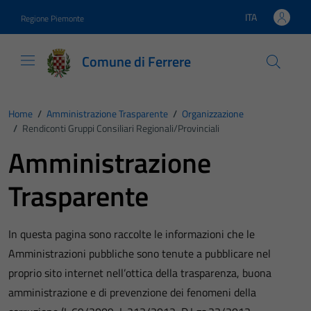
Vai ai contenuti
Vai al footer
ITA
Regione Piemonte
Lingua attiva:
Comune di Ferrere
Home
/
Amministrazione Trasparente
/
Organizzazione
/
Rendiconti Gruppi Consiliari Regionali/provinciali
Amministrazione
Trasparente
In questa pagina sono raccolte le informazioni che le
Amministrazioni pubbliche sono tenute a pubblicare nel
proprio sito internet nell’ottica della trasparenza, buona
amministrazione e di prevenzione dei fenomeni della