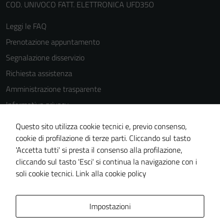
COD. UNIVOCO FATT. ELETTRONICA UFD35O
Leggi le FAQ
Prenotazione appuntamento
Segnalazione disservizio
Richiesta assistenza
Amministrazione trasparente
Informativa privacy
Cookie Policy
Questo sito utilizza cookie tecnici e, previo consenso,
Note legali
cookie di profilazione di terze parti. Cliccando sul tasto
'Accetta tutti' si presta il consenso alla profilazione,
Dichiarazione di accessibilità
cliccando sul tasto 'Esci' si continua la navigazione con i
Piano di miglioramento del sito
soli cookie tecnici.
Link alla cookie policy
Area Privata
Impostazioni