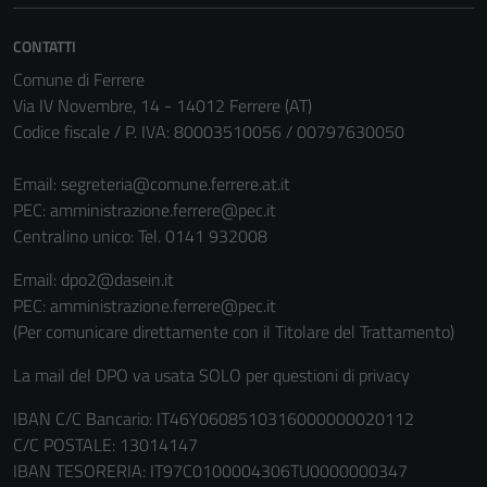
possono
essere
CONTATTI
disabilitati.
Comune di Ferrere
Questi cookie
Via IV Novembre, 14 - 14012 Ferrere (AT)
non raccolgono
Codice fiscale / P. IVA: 80003510056 / 00797630050
informazioni
personali.
Email:
segreteria@comune.ferrere.at.it
PEC:
amministrazione.ferrere@pec.it
Centralino unico: Tel. 0141 932008
Email: dpo2@dasein.it
PEC: amministrazione.ferrere@pec.it
(Per comunicare direttamente con il Titolare del Trattamento)
La mail del DPO va usata SOLO per questioni di privacy
IBAN C/C Bancario: IT46Y0608510316000000020112
C/C POSTALE: 13014147
IBAN TESORERIA: IT97C0100004306TU0000000347