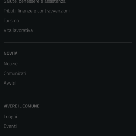
Salute, benessere e assistenza
Tributi, finanze e contravvenzioni
Turismo
Vita lavorativa
NOVITÀ
Notizie
Comunicati
Avvisi
Tecnici
Questi cookie
VIVERE IL COMUNE
sono necessari
per il
Luoghi
funzionamento
Eventi
del sito e non