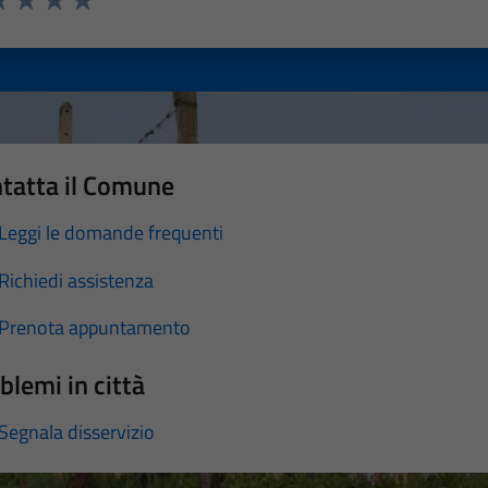
a 1 stelle su 5
luta 2 stelle su 5
Valuta 3 stelle su 5
Valuta 4 stelle su 5
Valuta 5 stelle su 5
tatta il Comune
Leggi le domande frequenti
Richiedi assistenza
Prenota appuntamento
blemi in città
Segnala disservizio