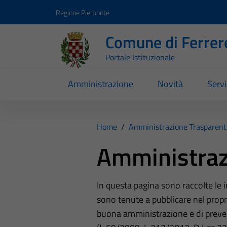
Vai ai contenuti
Vai al footer
Regione Piemonte
Comune di Ferrer
Portale Istituzionale
Amministrazione
Novità
Servi
Home
/
Amministrazione Trasparent
Amministraz
In questa pagina sono raccolte le
sono tenute a pubblicare nel propri
buona amministrazione e di preve