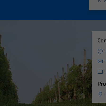
Valut
Va
Con
Pro