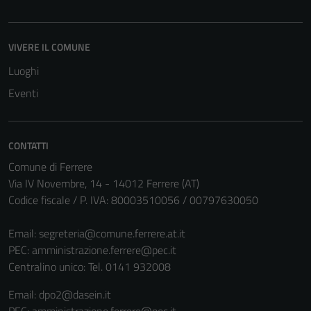
per il
funzionamento
del sito e non
VIVERE IL COMUNE
possono
Luoghi
essere
Eventi
disabilitati.
Questi cookie
non raccolgono
informazioni
CONTATTI
personali.
Comune di Ferrere
Via IV Novembre, 14 - 14012 Ferrere (AT)
Codice fiscale / P. IVA: 80003510056 / 00797630050
Email:
segreteria@comune.ferrere.at.it
PEC:
amministrazione.ferrere@pec.it
Centralino unico: Tel. 0141 932008
Email: dpo2@dasein.it