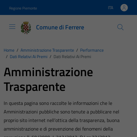
Vai ai contenuti
Vai al footer
ITA
Regione Piemonte
Lingua attiva:
Comune di Ferrere
Home
/
Amministrazione Trasparente
/
Performance
/
Dati Relativi Ai Premi
/
Dati Relativi Ai Premi
Amministrazione
Trasparente
In questa pagina sono raccolte le informazioni che le
Amministrazioni pubbliche sono tenute a pubblicare nel
proprio sito internet nell’ottica della trasparenza, buona
amministrazione e di prevenzione dei fenomeni della