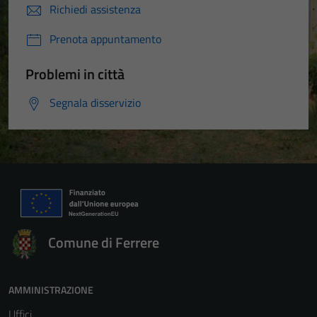
Richiedi assistenza
Prenota appuntamento
Problemi in città
Segnala disservizio
Comune di Ferrere
AMMINISTRAZIONE
Uffici