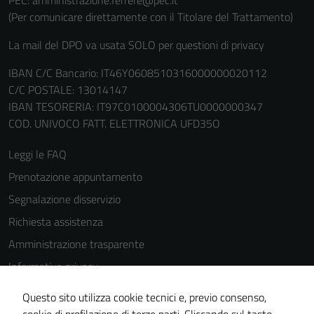
PEC: amministrazione.ferrere@pec.it
(Per comunicare direttamente con il Titolare del Trattamento)
La mail del DPO va usata SOLO per questioni di privacy
IBAN C/C Bancario: IT46Y0608510316000000020112
C/C POSTALE: 13014147
IBAN TESORERIA: IT97C0100004306TU0000000347
COD. UNIVOCO FATT. ELETTRONICA UFD35O
Leggi le FAQ
Prenotazione appuntamento
Segnalazione disservizio
Richiesta assistenza
Amministrazione trasparente
Informativa privacy
Cookie Policy
Questo sito utilizza cookie tecnici e, previo consenso,
Note legali