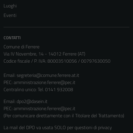
Luoghi
del sito e non
possono
Eventi
essere
disabilitati.
Questi cookie
CONTATTI
non raccolgono
Comune di Ferrere
informazioni
Via IV Novembre, 14 - 14012 Ferrere (AT)
personali.
Codice fiscale / P. IVA: 80003510056 / 00797630050
Email:
segreteria@comune.ferrere.at.it
PEC:
amministrazione.ferrere@pec.it
Centralino unico: Tel. 0141 932008
Email: dpo2@dasein.it
PEC: amministrazione.ferrere@pec.it
(Per comunicare direttamente con il Titolare del Trattamento)
La mail del DPO va usata SOLO per questioni di privacy