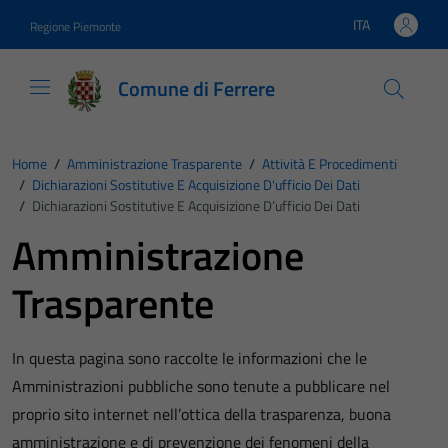
Vai ai contenuti
Vai al footer
ITA
Regione Piemonte
Lingua attiva:
Comune di Ferrere
Home
/
Amministrazione Trasparente
/
Attività E Procedimenti
/
Dichiarazioni Sostitutive E Acquisizione D'ufficio Dei Dati
/
Dichiarazioni Sostitutive E Acquisizione D’ufficio Dei Dati
Amministrazione
Trasparente
In questa pagina sono raccolte le informazioni che le
Amministrazioni pubbliche sono tenute a pubblicare nel
proprio sito internet nell’ottica della trasparenza, buona
amministrazione e di prevenzione dei fenomeni della