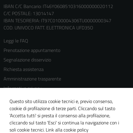
IBAN C/C Bancario: IT46Y0608510316000000020112
C/C POSTALE: 13014147
IBAN TESORERIA: IT97C0100004306TU0000000347
COD. UNIVOCO FATT. ELETTRONICA UFD35O
Leggi le FAQ
Prenotazione appuntamento
Segnalazione disservizio
Richiesta assistenza
Amministrazione trasparente
Informativa privacy
Cookie Policy
Questo sito utilizza cookie tecnici e, previo consenso,
Note legali
cookie di profilazione di terze parti. Cliccando sul tasto
'Accetta tutti' si presta il consenso alla profilazione,
Dichiarazione di accessibilità
cliccando sul tasto 'Esci' si continua la navigazione con i
Piano di miglioramento del sito
soli cookie tecnici.
Link alla cookie policy