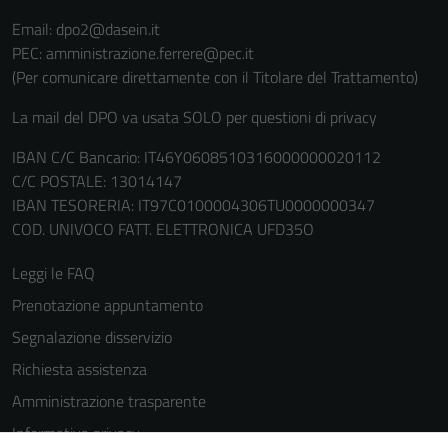
Email: dpo2@dasein.it
PEC: amministrazione.ferrere@pec.it
(Per comunicare direttamente con il Titolare del Trattamento)
La mail del DPO va usata SOLO per questioni di privacy
IBAN C/C Bancario: IT46Y0608510316000000020112
C/C POSTALE: 13014147
IBAN TESORERIA: IT97C0100004306TU0000000347
COD. UNIVOCO FATT. ELETTRONICA UFD35O
Leggi le FAQ
Prenotazione appuntamento
Segnalazione disservizio
Richiesta assistenza
Amministrazione trasparente
Informativa privacy