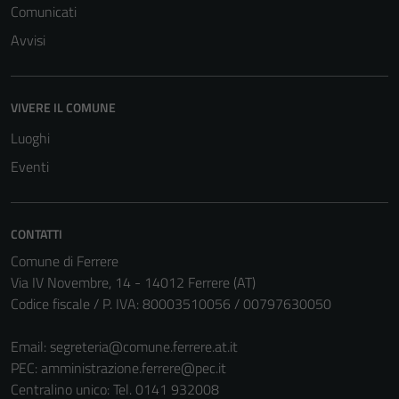
Comunicati
sono necessari
per il
Avvisi
funzionamento
del sito e non
possono
VIVERE IL COMUNE
essere
Luoghi
disabilitati.
Eventi
Questi cookie
non raccolgono
informazioni
personali.
CONTATTI
Comune di Ferrere
Via IV Novembre, 14 - 14012 Ferrere (AT)
Codice fiscale / P. IVA: 80003510056 / 00797630050
Email:
segreteria@comune.ferrere.at.it
PEC:
amministrazione.ferrere@pec.it
Centralino unico: Tel. 0141 932008