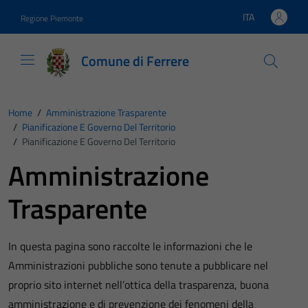
Vai ai contenuti
Vai al footer
ITA
Regione Piemonte
Lingua attiva:
Comune di Ferrere
Home
/
Amministrazione Trasparente
/
Pianificazione E Governo Del Territorio
/
Pianificazione E Governo Del Territorio
Amministrazione
Trasparente
In questa pagina sono raccolte le informazioni che le
Amministrazioni pubbliche sono tenute a pubblicare nel
proprio sito internet nell’ottica della trasparenza, buona
amministrazione e di prevenzione dei fenomeni della