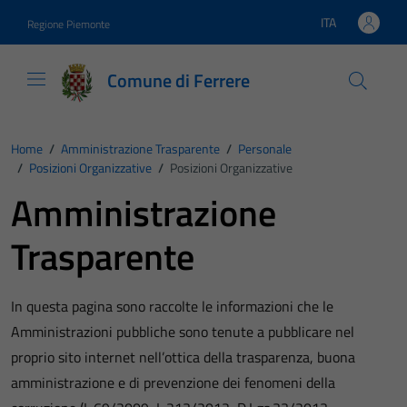
Vai ai contenuti
Vai al footer
ITA
Regione Piemonte
Lingua attiva:
Comune di Ferrere
Home
/
Amministrazione Trasparente
/
Personale
/
Posizioni Organizzative
/
Posizioni Organizzative
Amministrazione
Trasparente
In questa pagina sono raccolte le informazioni che le
Amministrazioni pubbliche sono tenute a pubblicare nel
proprio sito internet nell’ottica della trasparenza, buona
amministrazione e di prevenzione dei fenomeni della