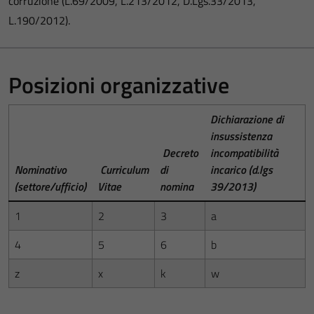
corruzione (L.69/2009, L.213/2012, D.Lgs.33/2013,
L.190/2012).
Posizioni organizzative
Dichiarazione di
insussistenza
Decreto
incompatibilità
Nominativo
Curriculum
di
incarico (d.lgs
(settore/ufficio)
Vitae
nomina
39/2013)
1
2
3
a
4
5
6
b
z
x
k
w