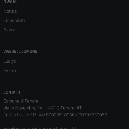
NOVITÀ
Questi cookie
Notizie
sono necessari
Comunicati
per il
funzionamento
Avvisi
del sito e non
possono
essere
VIVERE IL COMUNE
disabilitati.
Luoghi
Questi cookie
non raccolgono
Eventi
informazioni
personali.
CONTATTI
Comune di Ferrere
Via IV Novembre, 14 - 14012 Ferrere (AT)
Codice fiscale / P. IVA: 80003510056 / 00797630050
Email:
segreteria@comune.ferrere.at.it