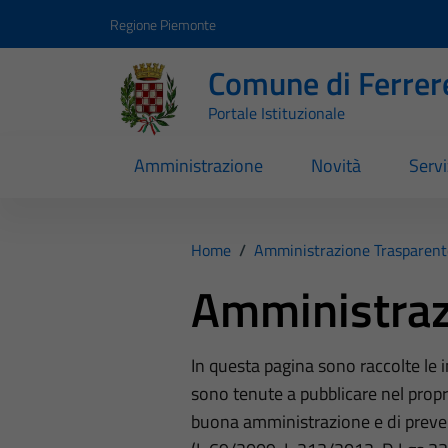
Vai ai contenuti
Vai al footer
Regione Piemonte
Comune di Ferrer
Portale Istituzionale
Amministrazione
Novità
Servi
Home
/
Amministrazione Trasparent
Amministraz
In questa pagina sono raccolte le
sono tenute a pubblicare nel propri
buona amministrazione e di preve