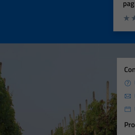
pag
Valut
Va
Con
Pro