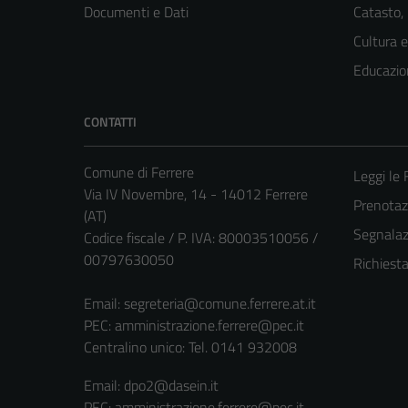
Documenti e Dati
Catasto,
Cultura 
Educazio
CONTATTI
Comune di Ferrere
Leggi le
Via IV Novembre, 14 - 14012 Ferrere
Prenota
(AT)
Segnalazi
Codice fiscale / P. IVA: 80003510056 /
00797630050
Richiest
Email:
segreteria@comune.ferrere.at.it
PEC:
amministrazione.ferrere@pec.it
Centralino unico: Tel. 0141 932008
Email: dpo2@dasein.it
PEC: amministrazione.ferrere@pec.it