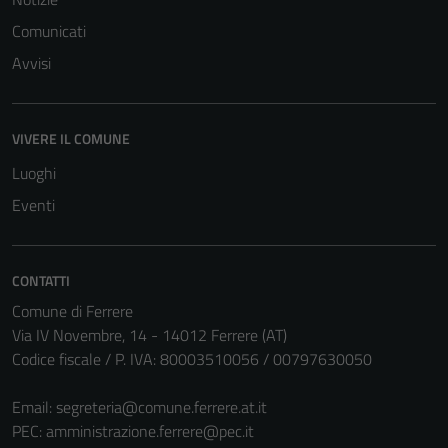
Questi cookie
sono necessari
Comunicati
per il
Avvisi
funzionamento
del sito e non
possono
VIVERE IL COMUNE
essere
Luoghi
disabilitati.
Questi cookie
Eventi
non raccolgono
informazioni
personali.
CONTATTI
Comune di Ferrere
Via IV Novembre, 14 - 14012 Ferrere (AT)
Codice fiscale / P. IVA: 80003510056 / 00797630050
Email:
segreteria@comune.ferrere.at.it
PEC:
amministrazione.ferrere@pec.it