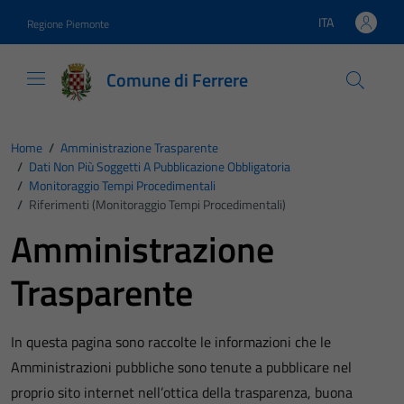
Vai ai contenuti
Vai al footer
ITA
Regione Piemonte
Lingua attiva:
Comune di Ferrere
Home
/
Amministrazione Trasparente
/
Dati Non Più Soggetti A Pubblicazione Obbligatoria
/
Monitoraggio Tempi Procedimentali
/
Riferimenti (Monitoraggio Tempi Procedimentali)
Amministrazione
Trasparente
In questa pagina sono raccolte le informazioni che le
Amministrazioni pubbliche sono tenute a pubblicare nel
proprio sito internet nell’ottica della trasparenza, buona