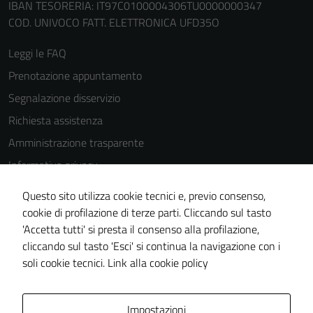
IBAN TESORERIA: IT97C0100004306TU0000000347
COD. UNIVOCO FATT. ELETTRONICA UFD35O
Leggi le FAQ
Prenotazione appuntamento
Segnalazione disservizio
Richiesta assistenza
Amministrazione trasparente
Informativa privacy
Cookie Policy
Questo sito utilizza cookie tecnici e, previo consenso,
Note legali
cookie di profilazione di terze parti. Cliccando sul tasto
'Accetta tutti' si presta il consenso alla profilazione,
Dichiarazione di accessibilità
cliccando sul tasto 'Esci' si continua la navigazione con i
Piano di miglioramento del sito
soli cookie tecnici.
Link alla cookie policy
Area Privata
Impostazioni