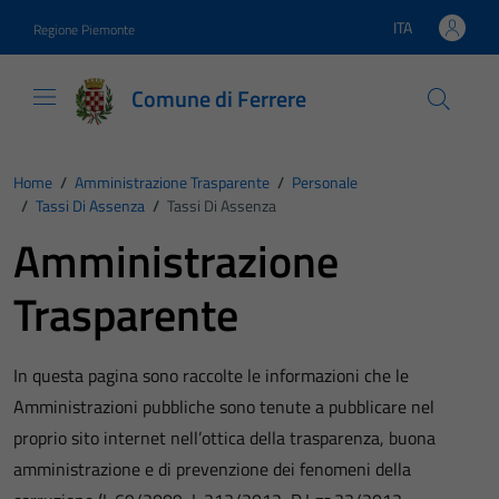
Vai ai contenuti
Vai al footer
ITA
Regione Piemonte
Lingua attiva:
Comune di Ferrere
Home
/
Amministrazione Trasparente
/
Personale
/
Tassi Di Assenza
/
Tassi Di Assenza
Amministrazione
Trasparente
In questa pagina sono raccolte le informazioni che le
Amministrazioni pubbliche sono tenute a pubblicare nel
proprio sito internet nell’ottica della trasparenza, buona
amministrazione e di prevenzione dei fenomeni della