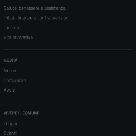
Salute, benessere e assistenza
Tributi, finanze e contravvenzioni
Turismo
Vita lavorativa
NOVITÀ
Notizie
Comunicati
Avvisi
Tecnici
Questi cookie
sono necessari
VIVERE IL COMUNE
per il
Luoghi
funzionamento
Eventi
del sito e non