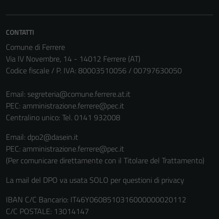
possono
essere
disabilitati.
CONTATTI
Questi cookie
Comune di Ferrere
non raccolgono
Via IV Novembre, 14 - 14012 Ferrere (AT)
informazioni
Codice fiscale / P. IVA: 80003510056 / 00797630050
personali.
Email:
segreteria@comune.ferrere.at.it
PEC:
amministrazione.ferrere@pec.it
Centralino unico: Tel. 0141 932008
Email: dpo2@dasein.it
PEC: amministrazione.ferrere@pec.it
(Per comunicare direttamente con il Titolare del Trattamento)
La mail del DPO va usata SOLO per questioni di privacy
IBAN C/C Bancario: IT46Y0608510316000000020112
C/C POSTALE: 13014147