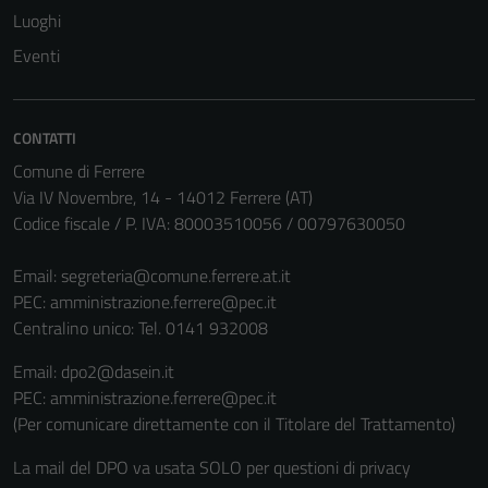
Luoghi
del sito e non
possono
Eventi
essere
disabilitati.
Questi cookie
CONTATTI
non raccolgono
Comune di Ferrere
informazioni
Via IV Novembre, 14 - 14012 Ferrere (AT)
personali.
Codice fiscale / P. IVA: 80003510056 / 00797630050
Email:
segreteria@comune.ferrere.at.it
PEC:
amministrazione.ferrere@pec.it
Centralino unico: Tel. 0141 932008
Email: dpo2@dasein.it
PEC: amministrazione.ferrere@pec.it
(Per comunicare direttamente con il Titolare del Trattamento)
La mail del DPO va usata SOLO per questioni di privacy