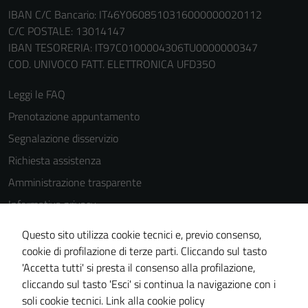
IBAN C/C Bancario: IT46Y0608510316000000020112
C/C POSTALE: 13014147
IBAN TESORERIA: IT97C0100004306TU0000000347
COD. UNIVOCO FATT. ELETTRONICA UFD35O
Leggi le FAQ
Prenotazione appuntamento
Segnalazione disservizio
Richiesta assistenza
Amministrazione trasparente
Informativa privacy
Cookie Policy
Questo sito utilizza cookie tecnici e, previo consenso,
Note legali
cookie di profilazione di terze parti. Cliccando sul tasto
'Accetta tutti' si presta il consenso alla profilazione,
Dichiarazione di accessibilità
cliccando sul tasto 'Esci' si continua la navigazione con i
Piano di miglioramento del sito
soli cookie tecnici.
Link alla cookie policy