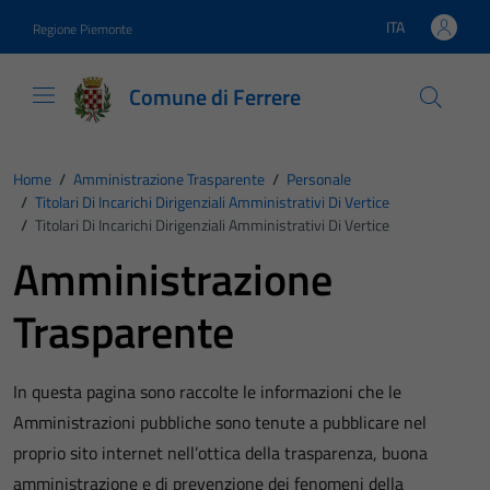
Vai ai contenuti
Vai al footer
ITA
Regione Piemonte
Lingua attiva:
Comune di Ferrere
Home
/
Amministrazione Trasparente
/
Personale
/
Titolari Di Incarichi Dirigenziali Amministrativi Di Vertice
/
Titolari Di Incarichi Dirigenziali Amministrativi Di Vertice
Amministrazione
Trasparente
In questa pagina sono raccolte le informazioni che le
Amministrazioni pubbliche sono tenute a pubblicare nel
proprio sito internet nell’ottica della trasparenza, buona
amministrazione e di prevenzione dei fenomeni della